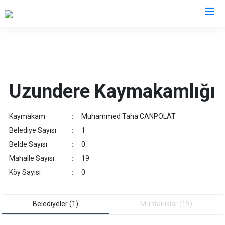
Erzurum
Aşkale
Oltu
Uzundere Kaymakamlığı
Çat
Olur
Hınıs
Pasinler
Kaymakam
:
Muhammed Taha CANPOLAT
Horasan
Pazaryolu
Belediye Sayısı
:
1
Aziziye
Şenkaya
Belde Sayısı
:
0
İspir
Tekman
Mahalle Sayısı
:
19
Karaçoban
Tortum
Köy Sayısı
:
0
Karayazı
Uzundere
Köprüköy
Palandöken
Belediyeler (1)
Muhtarliklar (19)
Narman
Yakutiye