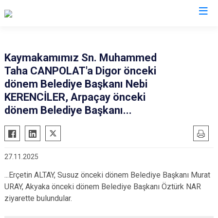
Erzurum
Kaymakamımız Sn. Muhammed
Taha CANPOLAT'a Digor önceki
Aşkale
Oltu
dönem Belediye Başkanı Nebi
Çat
Olur
KERENCİLER, Arpaçay önceki
Hınıs
Pasinler
dönem Belediye Başkanı...
Horasan
Pazaryolu
Aziziye
Şenkaya
İspir
Tekman
27.11.2025
Karaçoban
Tortum
...Erçetin ALTAY, Susuz önceki dönem Belediye Başkanı Murat
Karayazı
Uzundere
URAY, Akyaka önceki dönem Belediye Başkanı Öztürk NAR
Köprüköy
Palandöken
ziyarette bulundular.
Narman
Yakutiye