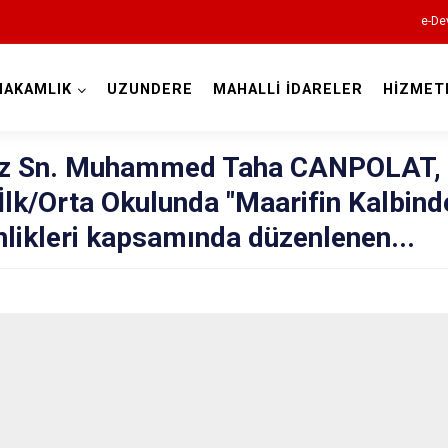
e-De
MAKAMLIK
UZUNDERE
MAHALLİ İDARELER
HİZMET
Erzurum
z Sn. Muhammed Taha CANPOLAT,
İlk/Orta Okulunda "Maarifin Kalbind
likleri kapsamında düzenlenen...
Aşkale
Çat
Hınıs
Horasan
Aziziye
İspir