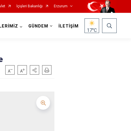
vlet
İçişleri Bakanlığı
Erzurum
LERİMİZ
GÜNDEM
İLETİŞİM
17
°C
e
Oltu
Olur
Pasinler
Pazaryolu
Şenkaya
Tekman