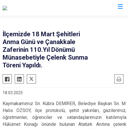
Erzurum
İlçemizde 18 Mart Şehitleri
Anma Günü ve Çanakkale
Aşkale
Oltu
Zaferinin 110.Yıl Dönümü
Çat
Olur
Münasebetiyle Çelenk Sunma
Hınıs
Pasinler
Töreni Yapıldı.
Horasan
Pazaryolu
Aziziye
Şenkaya
İspir
Tekman
18.03.2025
Karaçoban
Tortum
Kaymakamımız Sn. Kübra DEMİRER, Belediye Başkan Sn. M.
Karayazı
Uzundere
Halis ÖZSOY, ilçe protokolü, şehit yakınları, gazilerimiz,
Köprüköy
Palandöken
öğretmenler, öğrenciler ve vatandaşlarımızın katılımıyla
Hükümet Konağı önünde bulunan Atatürk Anıtına çelenk
Narman
Yakutiye